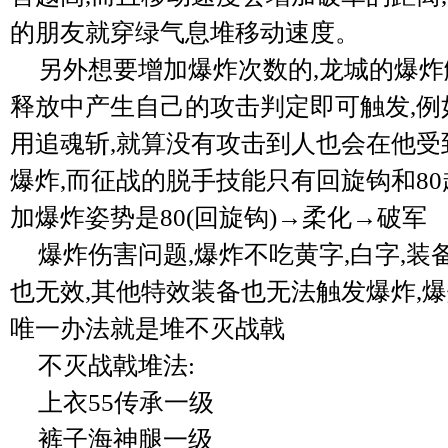
的朋友就穿绿气息堆移动速度。
另外想要增加爆炸次数的,龙城的爆
释放中产生自己的攻击判定即可触发,例
用追魂斩,就算没有攻击到人也会在他受
爆炸,而征战的脱手技能只有回旋钩和80
加爆炸姿势是80(回旋钩)→柔化→破军
爆炸伤害问题,爆炸不吃黄字,白字,装
也无效,其他特效装备也无法触发爆炸,
唯一办法就是堆不灭战戟
不灭战戟堆法:
上衣55传承一级
裤子海神腿一级