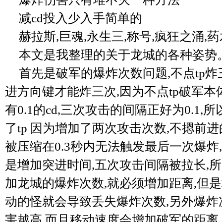
减cd投入少入手简单的
赫拉斯,巨魂,永生三,称号,疯狂之涌,
本文是我整理的关于龙城的各种姿势
首先是破军的爆炸次数问题,不点tp炸
进方向键才能炸三次,因为不点tp破军本
有0.1的cd,三次攻击的间隔正好为0.1
了tp 因为增加了两次攻击次数,不摁前
被压缩在0.3秒内无法触发最后一次爆炸
是增加突进时间,五次攻击间隔被拉长,
加龙城的爆炸次数,就必须增加距离,但
动的怪就会导致丢失爆炸次数,另外爆炸
害越高,而且移动速度会增加破军的距离